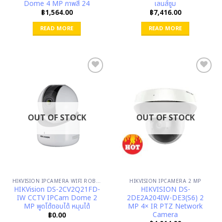
Dome 4 MP ภาพสี 24
เลนส์ซูม
฿
1,564.00
฿
7,416.00
READ MORE
READ MORE
OUT OF STOCK
OUT OF STOCK
HIKVISION IPCAMERA WIFI ROBOT
HIKVISION IPCAMERA 2 MP
HIKVision DS-2CV2Q21FD-
HIKVISION DS-
IW CCTV IPCam Dome 2
2DE2A204IW-DE3(S6) 2
MP พูดโต้ตอบได้ หมุนได้
MP 4× IR PTZ Network
Camera
฿
0.00