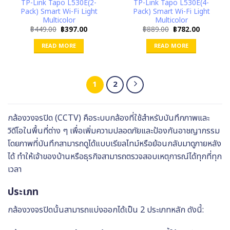
TP-Link Tapo L530E(2-
TP-Link Tapo L530E(4-
Pack) Smart Wi-Fi Light
Pack) Smart Wi-Fi Light
Multicolor
Multicolor
Original
Current
Original
Current
฿
449.00
฿
397.00
฿
889.00
฿
782.00
price
price
price
price
was:
is:
was:
is:
READ MORE
READ MORE
฿449.00.
฿397.00.
฿889.00.
฿782.00.
1
2
กล้องวงจรปิด (CCTV) คือระบบกล้องที่ใช้สำหรับบันทึกภาพและ
วิดีโอในพื้นที่ต่าง ๆ เพื่อเพิ่มความปลอดภัยและป้องกันอาชญากรรม
โดยภาพที่บันทึกสามารถดูได้แบบเรียลไทม์หรือย้อนกลับมาดูภายหลัง
ได้ ทำให้เจ้าของบ้านหรือธุรกิจสามารถตรวจสอบเหตุการณ์ได้ทุกที่ทุก
เวลา
ประเภท
กล้องวงจรปิดนั้นสามารถแบ่งออกได้เป็น 2 ประเภทหลัก ดังนี้: