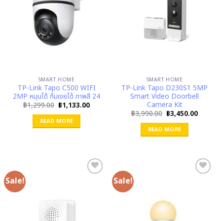
SMART HOME
SMART HOME
TP-Link Tapo C500 WIFI
TP-Link Tapo D230S1 5MP
2MP หมุนได้ ก้มเงยได้ ภาพสี 24
Smart Video Doorbell
Camera Kit
Original
Current
฿
1,299.00
฿
1,133.00
price
price
Original
Curren
฿
3,990.00
฿
3,450.00
was:
is:
price
price
READ MORE
฿1,299.00.
฿1,133.00.
was:
is:
READ MORE
฿3,990.00.
฿3,450.
Sale!
Sale!