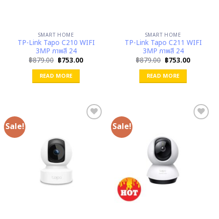
SMART HOME
SMART HOME
TP-Link Tapo C210 WIFI
TP-Link Tapo C211 WIFI
3MP ภาพสี 24
3MP ภาพสี 24
Original
Current
Original
Current
฿
879.00
฿
753.00
฿
879.00
฿
753.00
price
price
price
price
was:
is:
was:
is:
READ MORE
READ MORE
฿879.00.
฿753.00.
฿879.00.
฿753.00.
Sale!
Sale!