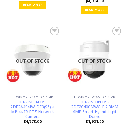
฿
4,014.00
READ MORE
READ MORE
OUT OF STOCK
OUT OF STOCK
HIKVISION IPCAMERA 4 MP
HIKVISION IPCAMERA 4 MP
HIKVISION DS-
HIKVISION DS-
2DE2A404IW-DE3(S6) 4
2DE2C400MWG-E 2.8MM
MP 4× IR PTZ Network
4MP Smart Hybrid Light
Camera
Dome
฿
4,773.00
฿
1,921.00