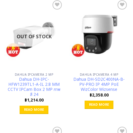
OUT OF STOCK
DAHUA IPCAMERA 2 MP
DAHUA IPCAMERA 4 MP
Dahua DH-IPC-
Dahua DH-SD2C400NA-B-
HFW1239TL1-A-IL 2.8 MM
PV-PRO IP 4MP PoE
CCTV IPCam Box 2 MP ภาพ
WizColor Wizsense
สี 24
฿
2,358.00
฿
1,214.00
READ MORE
READ MORE