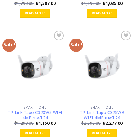
Original
Current
Original
Curren
฿
1,790.00
฿
1,587.00
฿
1,190.00
฿
1,035.00
price
price
price
price
was:
is:
was:
is:
READ MORE
READ MORE
฿1,790.00.
฿1,587.00.
฿1,190.00.
฿1,035.
Sale!
Sale!
SMART HOME
SMART HOME
TP-Link Tapo C320WS WIFI
TP-Link Tapo C325WB
4MP ภาพสี 24
WIFI 4MP ภาพสี 24
Original
Current
Original
Curren
฿
1,290.00
฿
1,150.00
฿
2,590.00
฿
2,277.00
price
price
price
price
was:
is:
was:
is:
READ MORE
READ MORE
฿1,290.00.
฿1,150.00.
฿2,590.00.
฿2,277.