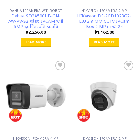
DAHUA IPCAMERA WIFI ROBOT
HIKVISION IPCAMERA 2 MP
Dahua SD2A500HB-GN-
HIKVision DS-2CD1023G2-
AW-PV-S2 กล้อง IPCAM wifi
LIU 2.8 MM CCTV IPCam
5MP พูดโต้ตอบได้ หมุนได้
Box 2 MP ภาพสี 24
฿
2,256.00
฿
1,162.00
READ MORE
READ MORE
HIKVISION IPCAMERA 4 MP
HIKVISION IPCAMERA 2 MP