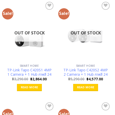
Sale!
Sale!
OUT OF STOCK
OUT OF STOCK
SMART HOME
SMART HOME
TP-Link Tapo C420S1 4MP
TP-Link Tapo C420S2 4MP
1 Camera + 1 Hub ภาพสี 24
2 Camera + 1 Hub ภาพสี 24
Original
Current
Original
Curren
฿
3,290.00
฿
2,864.00
฿
5,290.00
฿
4,577.00
price
price
price
price
was:
is:
was:
is:
READ MORE
READ MORE
฿3,290.00.
฿2,864.00.
฿5,290.00.
฿4,577.
Sale!
Sale!