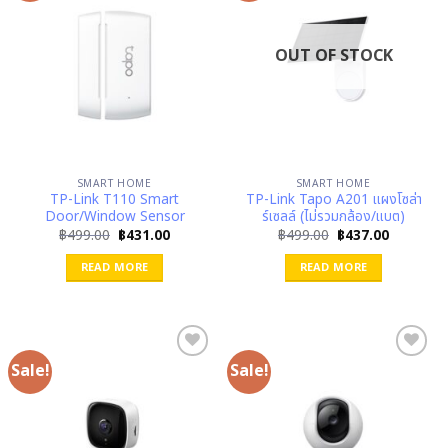
OUT OF STOCK
SMART HOME
SMART HOME
TP-Link T110 Smart
TP-Link Tapo A201 แผงโซล่า
Door/Window Sensor
ร์เซลล์ (ไม่รวมกล้อง/แบต)
Original
Current
Original
Current
฿
499.00
฿
431.00
฿
499.00
฿
437.00
price
price
price
price
was:
is:
was:
is:
READ MORE
READ MORE
฿499.00.
฿431.00.
฿499.00.
฿437.00.
Sale!
Sale!