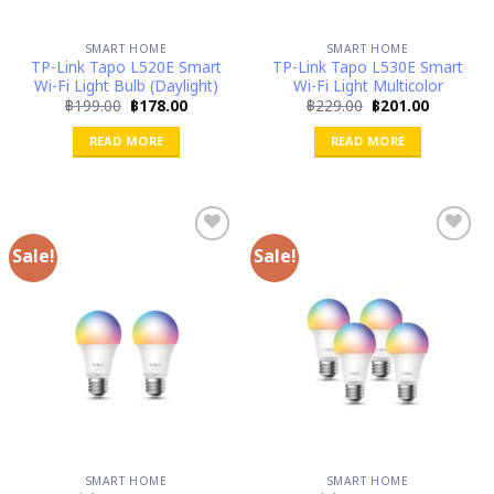
SMART HOME
SMART HOME
TP-Link Tapo L520E Smart
TP-Link Tapo L530E Smart
Wi-Fi Light Bulb (Daylight)
Wi-Fi Light Multicolor
Original
Current
Original
Current
฿
199.00
฿
178.00
฿
229.00
฿
201.00
price
price
price
price
was:
is:
was:
is:
READ MORE
READ MORE
฿199.00.
฿178.00.
฿229.00.
฿201.00.
Sale!
Sale!
SMART HOME
SMART HOME