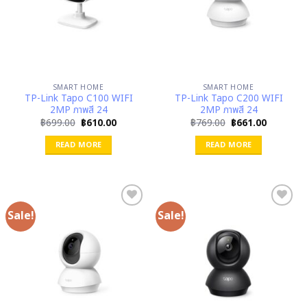
SMART HOME
SMART HOME
TP-Link Tapo C100 WIFI
TP-Link Tapo C200 WIFI
2MP ภาพสี 24
2MP ภาพสี 24
Original
Current
Original
Current
฿
699.00
฿
610.00
฿
769.00
฿
661.00
price
price
price
price
was:
is:
was:
is:
READ MORE
READ MORE
฿699.00.
฿610.00.
฿769.00.
฿661.00.
Sale!
Sale!