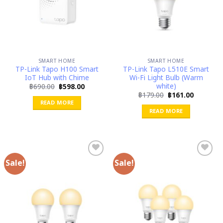
SMART HOME
SMART HOME
TP-Link Tapo H100 Smart
TP-Link Tapo L510E Smart
IoT Hub with Chime
Wi-Fi Light Bulb (Warm
white)
Original
Current
฿
690.00
฿
598.00
price
price
Original
Current
฿
179.00
฿
161.00
was:
is:
price
price
READ MORE
฿690.00.
฿598.00.
was:
is:
READ MORE
฿179.00.
฿161.00.
Sale!
Sale!