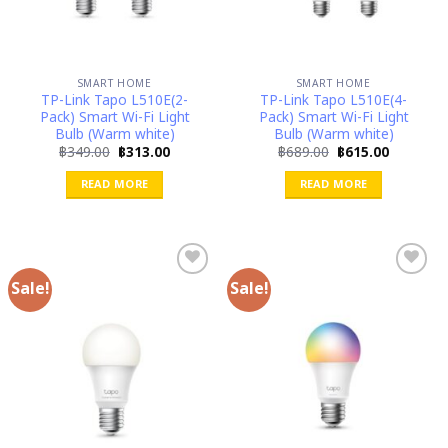
SMART HOME
SMART HOME
TP-Link Tapo L510E(2-
TP-Link Tapo L510E(4-
Pack) Smart Wi-Fi Light
Pack) Smart Wi-Fi Light
Bulb (Warm white)
Bulb (Warm white)
Original
Current
Original
Current
฿
349.00
฿
313.00
฿
689.00
฿
615.00
price
price
price
price
was:
is:
was:
is:
READ MORE
READ MORE
฿349.00.
฿313.00.
฿689.00.
฿615.00.
Sale!
Sale!